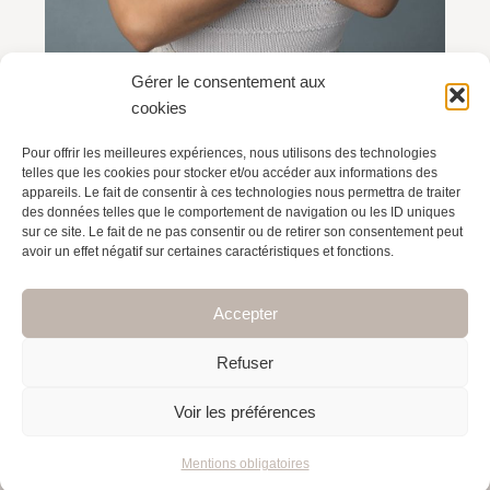
Gérer le consentement aux
cookies
Pour offrir les meilleures expériences, nous utilisons des technologies
telles que les cookies pour stocker et/ou accéder aux informations des
appareils. Le fait de consentir à ces technologies nous permettra de traiter
PRÉCÉDENT
des données telles que le comportement de navigation ou les ID uniques
Séance en famille et en extérieur avec les triplés
sur ce site. Le fait de ne pas consentir ou de retirer son consentement peut
avoir un effet négatif sur certaines caractéristiques et fonctions.
Accepter
Mentions légales
–
Protection des données
Refuser
© 2026 Nathalie Fontana - reproduction interdite
Voir les préférences
Réalisé avec ♡ par
elodiecastillo.com
Mentions obligatoires